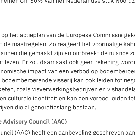
n nemen om 30% van het Nederlandse stuk Noordz
ies op het actieplan van de Europese Commissie ge
et de maatregelen. Zo reageert het voormalige kab
plannen die gemaakt zijn en ontbreekt de nuance zo
t lezen. Er zou daarnaast ook geen rekening word
onomische impact van een verbod op bodemberoe
bodemberoerende visserij kan ook leiden tot neg
keten, zoals visverwerkingsbedrijven en vishandel
en culturele identiteit en kan een verbod leiden to
rijven die al generatieslang bestaan.
e Advisory Council (AAC)
uncil (AAC) heeft een aanbeveling geschreven aa