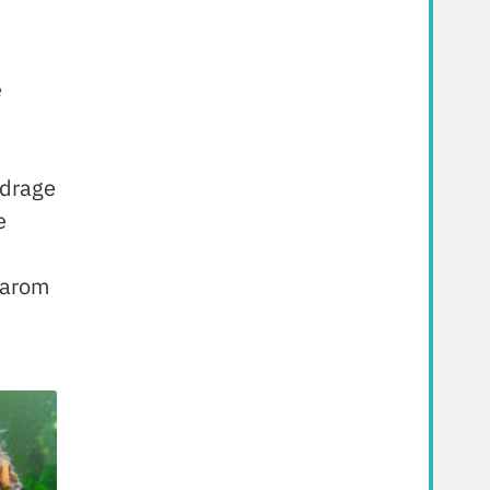
e
jdrage
e
aarom