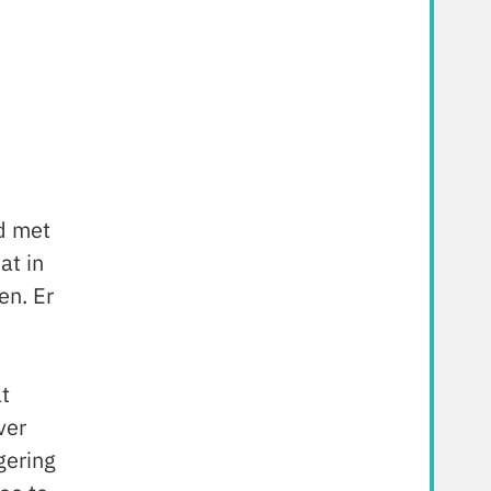
d met
at in
en. Er
t
ver
gering