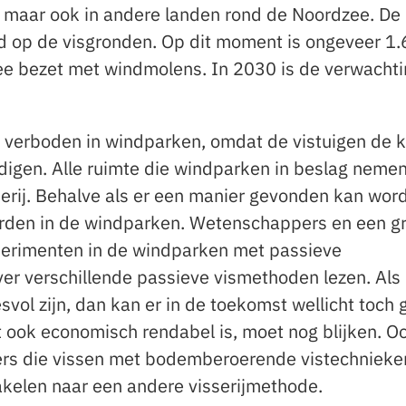
d, maar ook in andere landen rond de Noordzee. D
ed op de visgronden. Op dit moment is ongeveer 1
e bezet met windmolens. In 2030 is de verwachti
 verboden in windparken, omdat de vistuigen de 
gen. Alle ruimte die windparken in beslag nemen
serij. Behalve als er een manier gevonden kan wor
orden in de windparken. Wetenschappers en een g
erimenten in de windparken met passieve
er verschillende passieve vismethoden lezen. Als
ol zijn, dan kan er in de toekomst wellicht toch 
 ook economisch rendabel is, moet nog blijken. Oo
sers die vissen met bodemberoerende vistechnieke
akelen naar een andere visserijmethode.