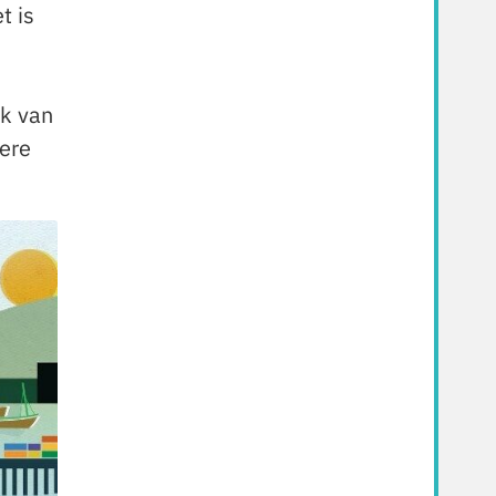
t is
jk van
dere