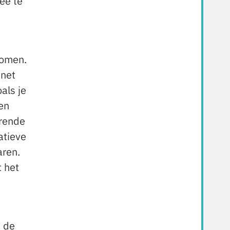
ee te
komen.
inet
als je
en
rende
atieve
aren.
t het
n de