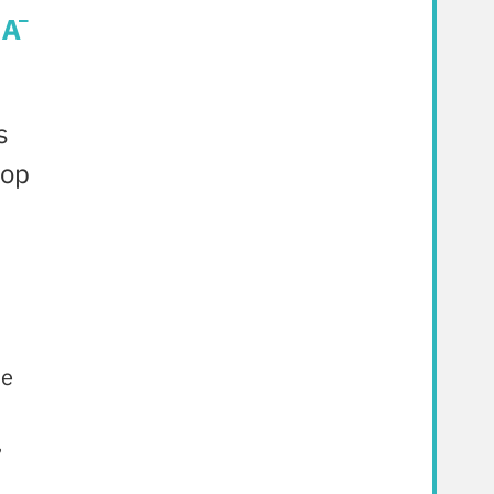
s
 op
de
,