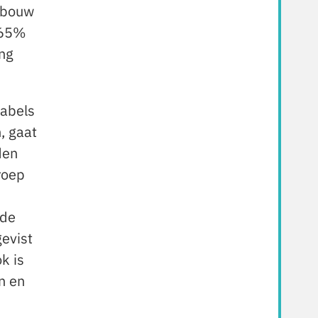
e bouw
.65%
ng
kabels
, gaat
den
roep
 de
gevist
k is
n en