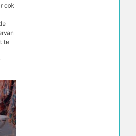
er ook
 de
iervan
t te
t