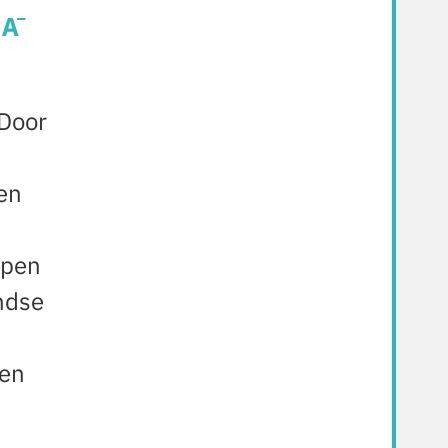
 Door
 en
open
ndse
 en