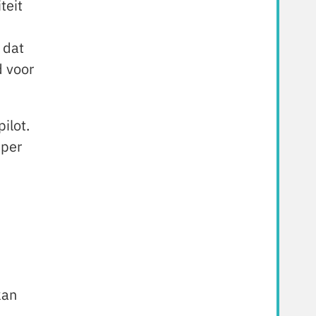
teit
 dat
d voor
ilot.
 per
kan