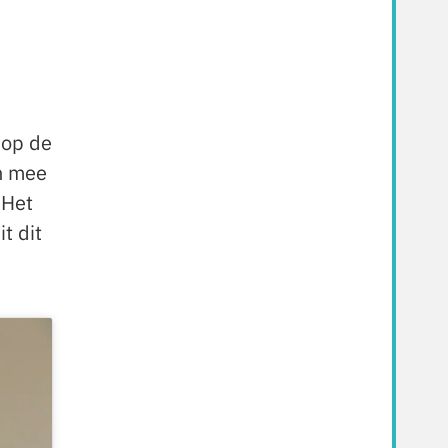
 op de
n mee
 Het
t dit