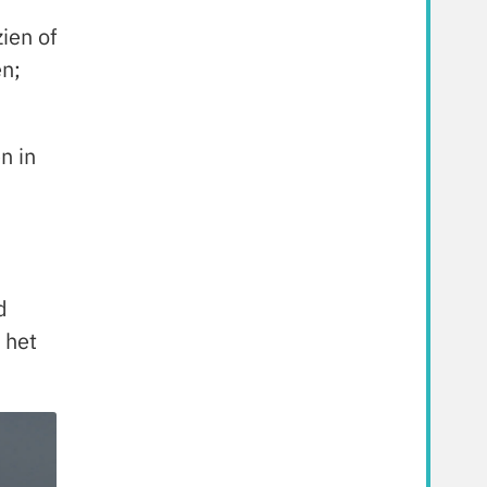
ien of
en;
n in
d
 het