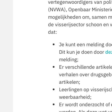
vertegenwoordigers van poli
(NVWA), Openbaar Ministeri
mogelijkheden om, samen met 
de visserijsector schoon en w
dat:
Je kunt een melding doe
Dit kun je doen door
de
melding;
Er verschillende artike
verhalen over drugsgeb
artikelen;
Leerlingen op visserijsc
weerbaarheid;
Er wordt onderzocht of
worden. Als deze wet va