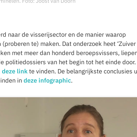
iminelen. Foto: Joost van Doorn
erd naar de visserijsector en de manier waarop
n (proberen te) maken. Dat onderzoek heet ‘Zuiver
raken met meer dan honderd beroepsvissers, liepe
e politiedossiers van het begin tot het einde door.
a
deze link
te vinden. De belangrijkste conclusies ui
vinden in
deze infographic
.