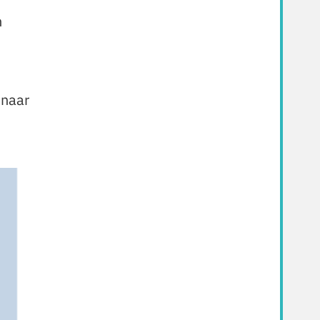
h
 naar