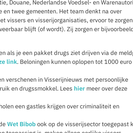
tie, Douane, Nederlandse Voedsel- en Warenautori
e en twee gemeenten. Het team denkt na over
vissers en visserijorganisaties, ervoor te zorgen
eerbaar blijft (of wordt). Zij zorgen er bijvoorbeel
n als je een pakket drugs ziet drijven via de meldp
ze link
. Beloningen kunnen oplopen tot 1000 euro
len verschenen in Visserijnieuws met persoonlijke
ruik en drugssmokkel. Lees
hier
meer over deze
holen een gastles krijgen over criminaliteit en
 de
Wet Bibob
ook op de visserijsector toegepast 
n toepassing is, maken alleen eerlijke vissers