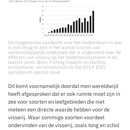
De toegenomen aandacht voor het bodemleven in zee
is ook terug te zien in het aantal citaties van
wetenschappelijk onderzoek dat is uitgevoerd naar de
effecten van visserij op het bodemecosysteem in de
laatste jaren. Bron: Fishing impacts on benthic
ecosystems: an introduction to the 2014 ICES
symposium special issue
Dit komt voornamelijk doordat men wereldwijd
heeft afgesproken dat er ook ruimte moet zijn in
zee voor soorten en leefgebieden die niet
meteen een directe waarde hebben voor de
visserij. Waar sommige soorten voordeel
ondervinden van de visserij, zoals tong en schol