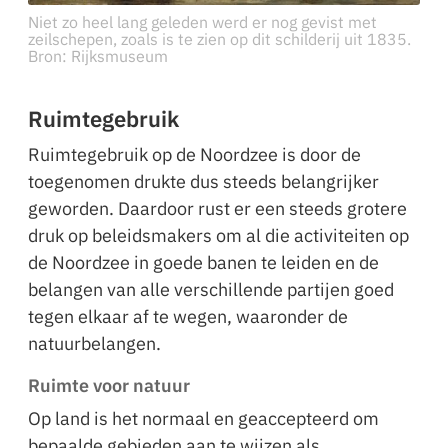
Niet zo heel lang geleden werd er nog gevist met
zeilschepen, zoals is te zien op dit schilderij uit 1835.
Bron: Rijksmuseum
Ruimtegebruik
Ruimtegebruik op de Noordzee is door de
toegenomen drukte dus steeds belangrijker
geworden. Daardoor rust er een steeds grotere
druk op beleidsmakers om al die activiteiten op
de Noordzee in goede banen te leiden en de
belangen van alle verschillende partijen goed
tegen elkaar af te wegen, waaronder de
natuurbelangen.
Ruimte voor natuur
Op land is het normaal en geaccepteerd om
bepaalde gebieden aan te wijzen als