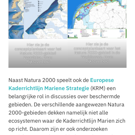
Hier zie je de
Hier zie je de
conceptplankaart voor het
conceptplankaart voor het
Natura 2000-gebied in de
Natura 2000-gebied
Waddenzee. Bron:
Voordelta. Bron:
Rijksoverheid
Rijksoverheid
Naast Natura 2000 speelt ook de
Europese
Kaderrichtlijn Mariene Strategie
(KRM) een
belangrijke rol in discussies over beschermde
gebieden. De verschillende aangewezen Natura
2000-gebieden dekken namelijk niet alle
ecosystemen waar de Kaderrichtlijn Marien zich
op richt. Daarom zijn er ook onderzoeken