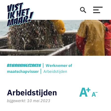
Werknemer of
Bemanningszaken
maatschapvisser
Arbeidstijden
Arbeidstijden
bijgewerkt: 10 mei 2023