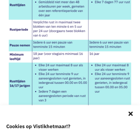
Cookies op Vistikhetmaar!?
Overeenkomsten en verschillen in rusttijden tussen
werknemers in de trawlvisserij en maatschapvissers
in de kottervisserij. Bron: ProSea