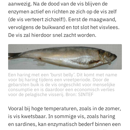
aanwezig. Na de dood van de vis blijven de
enzymen actief en richten ze zich op de vis zelf
(de vis verteert zichzelf!). Eerst de maagwand,
vervolgens de buikwand en tot slot het visvlees.
De vis zal hierdoor snel zacht worden.
Een haring met een ‘burst belly’. Dit komt met name
voor bij haring tijdens een vreetperiode. Door de
gebarsten buik is de vis ongeschikt voor menselijke
consumptie en is daardoor een economisch verlies
voor de pelagische visserij. Bron: SINTEF
Vooral bij hoge temperaturen, zoals in de zomer,
is vis kwetsbaar. In sommige vis, zoals haring
en sardines, kan enzymatisch bederf binnen een