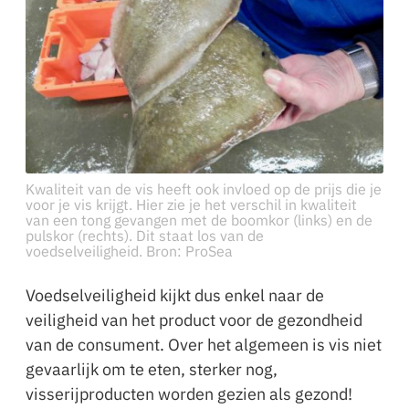
Kwaliteit van de vis heeft ook invloed op de prijs die je
voor je vis krijgt. Hier zie je het verschil in kwaliteit
van een tong gevangen met de boomkor (links) en de
pulskor (rechts). Dit staat los van de
voedselveiligheid. Bron: ProSea
Voedselveiligheid kijkt dus enkel naar de
veiligheid van het product voor de gezondheid
van de consument. Over het algemeen is vis niet
gevaarlijk om te eten, sterker nog,
visserijproducten worden gezien als gezond!