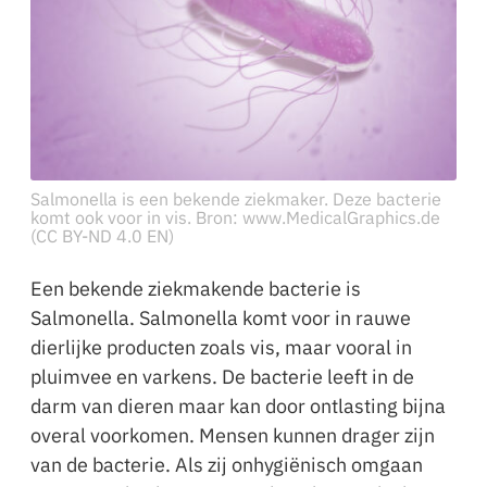
Salmonella is een bekende ziekmaker. Deze bacterie
komt ook voor in vis. Bron: www.MedicalGraphics.de
(CC BY-ND 4.0 EN)
Een bekende ziekmakende bacterie is
Salmonella. Salmonella komt voor in rauwe
dierlijke producten zoals vis, maar vooral in
pluimvee en varkens. De bacterie leeft in de
darm van dieren maar kan door ontlasting bijna
overal voorkomen. Mensen kunnen drager zijn
van de bacterie. Als zij onhygiënisch omgaan