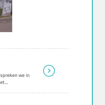
espreken we in
t...