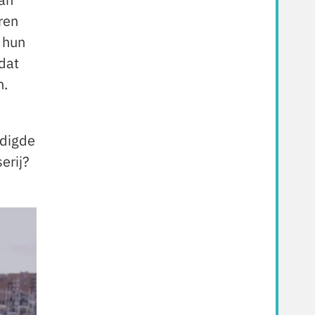
ren
 hun
dat
n.
ndigde
erij?