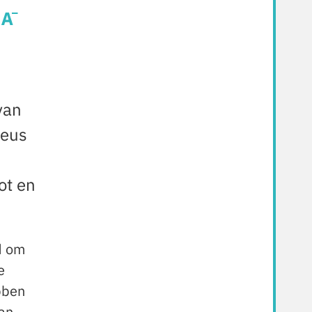
van
ieus
ot en
d om
e
bben
van