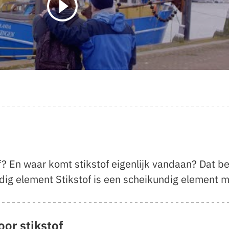
of? En waar komt stikstof eigenlijk vandaan? Dat b
undig element Stikstof is een scheikundig element me
oor stikstof