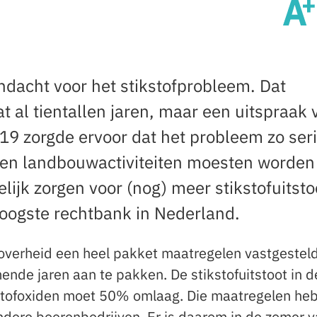
ndacht voor het stikstofprobleem. Dat
t al tientallen jaren, maar een uitspraak 
19 zorgde ervoor dat het probleem zo ser
en landbouwactiviteiten moesten worden
lijk zorgen voor (nog) meer stikstofuitsto
hoogste rechtbank in Nederland.
 overheid een heel pakket maatregelen vastgestel
nde jaren aan te pakken. De stikstofuitstoot in d
stofoxiden moet 50% omlaag. Die maatregelen he
ndere boerenbedrijven. Er is daarom in de zomer 