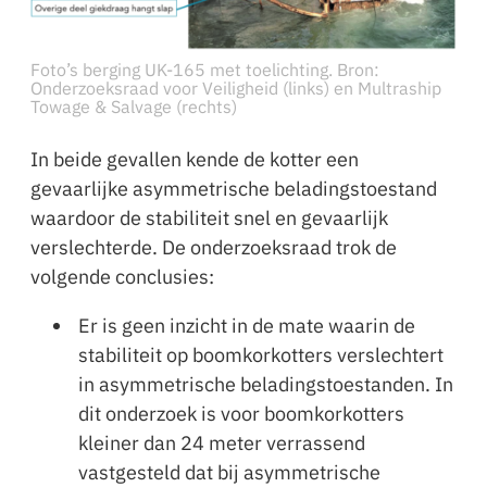
Foto’s berging UK-165 met toelichting. Bron:
Onderzoeksraad voor Veiligheid (links) en Multraship
Towage & Salvage (rechts)
In beide gevallen kende de kotter een
gevaarlijke asymmetrische beladingstoestand
waardoor de stabiliteit snel en gevaarlijk
verslechterde. De onderzoeksraad trok de
volgende conclusies:
Er is geen inzicht in de mate waarin de
stabiliteit op boomkorkotters verslechtert
in asymmetrische beladingstoestanden. In
dit onderzoek is voor boomkorkotters
kleiner dan 24 meter verrassend
vastgesteld dat bij asymmetrische