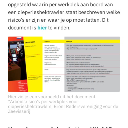
opgesteld waarin per werkplek aan boord van
een diepvrieshektrawler staat beschreven welke
risico’s er zijn en waar je op moet letten. Dit
document is
hier
te vinden.
Hier zie je een voorbeeld uit het document
”Arbeidsrisico’s per werkplek voor
diepvrieshektrawlers. Bron: Redersvereniging voor de
Zeevisserij