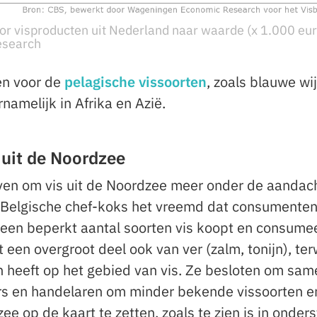
or visproducten uit Nederland naar waarde (x 1.000 eur
esearch
en voor de
pelagische vissoorten
, zoals blauwe wij
namelijk in Afrika en Azië.
 uit de Noordzee
tieven om vis uit de Noordzee meer onder de aandac
 Belgische chef-koks het vreemd dat consumenten
 een beperkt aantal soorten vis koopt en consumee
een overgroot deel ook van ver (zalm, tonijn), terw
n heeft op het gebied van vis. Ze besloten om sam
rs en handelaren om minder bekende vissoorten e
ee op de kaart te zetten, zoals te zien is in onder