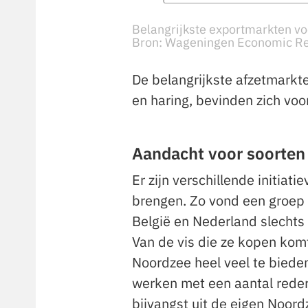
Belangrijkste exportmarkten vo
Bron: Wageningen Economic R
De belangrijkste afzetmarkt
en haring, bevinden zich voor
Aandacht voor soorten
Er zijn verschillende initia
brengen. Zo vond een groep
België en Nederland slechts
Van de vis die ze kopen komt 
Noordzee heel veel te biede
werken met een aantal rede
bijvangst uit de eigen Noordz