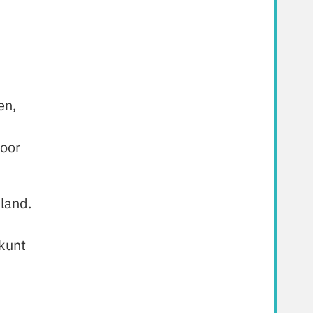
en,
door
land.
 kunt