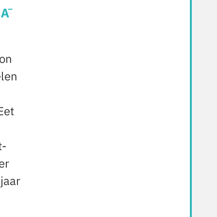
oon
elen
-
Eet
t-
er
jaar