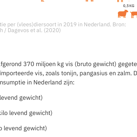
e per (vlees)diersoort in 2019 in Nederland. Bron:
/ Dagevos et al. (2020)
fgerond 370 miljoen kg vis (bruto gewicht) gegete
mporteerde vis, zoals tonijn, pangasius en zalm. 
nsumptie in Nederland zijn:
 levend gewicht)
ilo levend gewicht)
lo levend gewicht)