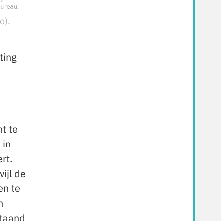
o).
ting
ht te
 in
rt.
ijl de
en te
n
staand