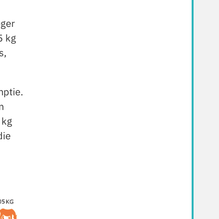
oger
5 kg
s,
mptie.
n
 kg
die